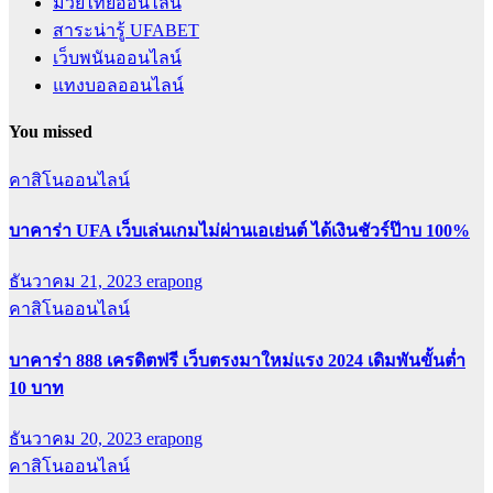
มวยไทยออนไลน์
สาระน่ารู้ UFABET
เว็บพนันออนไลน์
แทงบอลออนไลน์
You missed
คาสิโนออนไลน์
บาคาร่า UFA เว็บเล่นเกมไม่ผ่านเอเย่นต์ ได้เงินชัวร์ป๊าบ 100%
ธันวาคม 21, 2023
erapong
คาสิโนออนไลน์
บาคาร่า 888 เครดิตฟรี เว็บตรงมาใหม่แรง 2024 เดิมพันขั้นต่ำ
10 บาท
ธันวาคม 20, 2023
erapong
คาสิโนออนไลน์