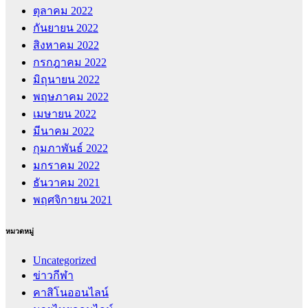
ตุลาคม 2022
กันยายน 2022
สิงหาคม 2022
กรกฎาคม 2022
มิถุนายน 2022
พฤษภาคม 2022
เมษายน 2022
มีนาคม 2022
กุมภาพันธ์ 2022
มกราคม 2022
ธันวาคม 2021
พฤศจิกายน 2021
หมวดหมู่
Uncategorized
ข่าวกีฬา
คาสิโนออนไลน์